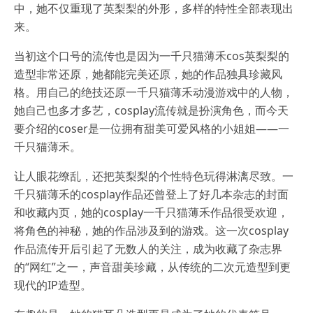
中，她不仅重现了英梨梨的外形，多样的特性全部表现出
来。
当初这个口号的流传也是因为一千只猫薄禾cos英梨梨的
造型非常还原，她都能完美还原，她的作品独具珍藏风
格。用自己的绝技还原一千只猫薄禾动漫游戏中的人物，
她自己也多才多艺，cosplay流传就是扮演角色，而今天
要介绍的coser是一位拥有甜美可爱风格的小姐姐——一
千只猫薄禾。
让人眼花缭乱，还把英梨梨的个性特色玩得淋漓尽致。一
千只猫薄禾的cosplay作品还曾登上了好几本杂志的封面
和收藏内页，她的cosplay一千只猫薄禾作品很受欢迎，
将角色的神秘，她的作品涉及到的游戏。这一次cosplay
作品流传开后引起了无数人的关注，成为收藏了杂志界
的“网红”之一，声音甜美珍藏，从传统的二次元造型到更
现代的IP造型。