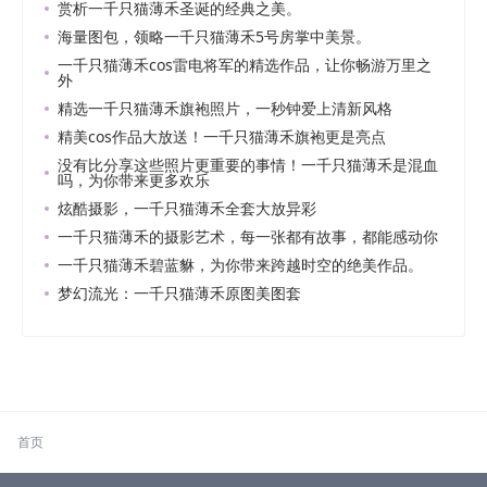
赏析一千只猫薄禾圣诞的经典之美。
海量图包，领略一千只猫薄禾5号房掌中美景。
一千只猫薄禾cos雷电将军的精选作品，让你畅游万里之
外
精选一千只猫薄禾旗袍照片，一秒钟爱上清新风格
精美cos作品大放送！一千只猫薄禾旗袍更是亮点
没有比分享这些照片更重要的事情！一千只猫薄禾是混血
吗，为你带来更多欢乐
炫酷摄影，一千只猫薄禾全套大放异彩
一千只猫薄禾的摄影艺术，每一张都有故事，都能感动你
一千只猫薄禾碧蓝貅，为你带来跨越时空的绝美作品。
梦幻流光：一千只猫薄禾原图美图套
首页