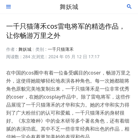
舞妖城


一千只猫薄禾cos雷电将军的精选作品，
让你畅游万里之外
作者 :
舞妖城
类别 :
一千只猫薄禾
阅读数 : 284 次浏览
2024 年 05 月 12 日 17:17
在中国的cos圈中有着一位备受瞩目的coser，畅游万里之
外，这使得她能够轻松地表演各种角色。每一次她都能将
角色原貌完美地复制出来，一千只猫薄禾是一位非常优秀
的coser，在她的cosplay作品中。除了雷电将军，这些作
品展现了一千只猫薄禾的才华和实力。她的才华和实力得
到了广大粉丝们的认可和爱戴，一千只猫薄禾的身材很
好。《东京喰种》中的金木研等多个著名角色，还有着细
腻的表演功底。其中不乏一些非常经典和出色的作品，相
信她一定会有着更加美妙的表现和作品。