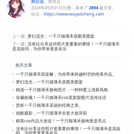
舞妖城
，管理员
2024年05月01日注册，发布了
2894
篇文章。
站点：
https://www.wuyaocheng.com
上一篇:
梦幻流光：一千只猫薄禾原图美图套
下一篇:
没有比分享这些照片更重要的事情！一千只猫薄禾
是混血吗，为你带来更多欢乐
相关文章
一千只猫薄禾碧蓝貅，为你带来跨越时空的绝美作品。
梦幻流光：一千只猫薄禾原图美图套
精选一千只猫薄禾旗袍照片，一秒钟爱上清新风格
珍藏收藏！一千只猫薄禾cos英梨梨图片流传佳话
赏析一千只猫薄禾圣诞的经典之美。
炫酷摄影，一千只猫薄禾全套大放异彩
精美cos作品大放送！一千只猫薄禾旗袍更是亮点
没有比分享这些照片更重要的事情！一千只猫薄禾是混血
吗，为你带来更多欢乐