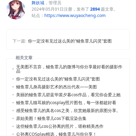
舞妖城
，管理员
2024年05月01日注册，发布了
2894
篇文章。
站点：
https://www.wuyaocheng.com
下一篇:
你一定没有见过这么美的“鳗鱼霏儿闪灵”套图
相关文章
无美图不言弃，鳗鱼霏儿的微博与你分享最好看的摄影作
品
你一定没有见过这么美的“鳗鱼霏儿闪灵”套图
鳗鱼霏儿身高摄影艺术的杰出代表——美图
美丽的鳗鱼霏儿碧蓝华裳夕暮cos作品，看完你会爱上她
鳗鱼霏儿猫耳娘的cosplay照片图包，每一张都超好看
感受鳗鱼霏儿的真名cos之美，欣赏她最新的原图分享。
原始美图！鳗鱼霏儿cos下载渲染合集
这些鳗鱼霏儿cos公孙离的照片，堪称精美杰作
公孙离COSplay精选，鳗鱼霏儿与你分享！