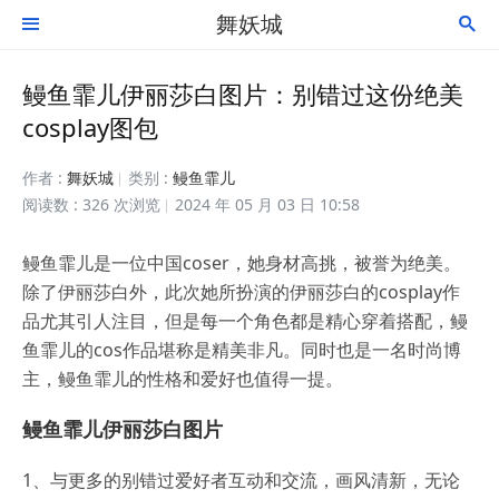
舞妖城


鳗鱼霏儿伊丽莎白图片：别错过这份绝美
cosplay图包
作者 :
舞妖城
类别 :
鳗鱼霏儿
阅读数 : 326 次浏览
2024 年 05 月 03 日 10:58
鳗鱼霏儿是一位中国coser，她身材高挑，被誉为绝美。
除了伊丽莎白外，此次她所扮演的伊丽莎白的cosplay作
品尤其引人注目，但是每一个角色都是精心穿着搭配，鳗
鱼霏儿的cos作品堪称是精美非凡。同时也是一名时尚博
主，鳗鱼霏儿的性格和爱好也值得一提。
鳗鱼霏儿伊丽莎白图片
1、与更多的别错过爱好者互动和交流，画风清新，无论