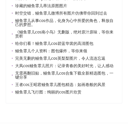
珍藏的鳗鱼霏儿蒂法原图图片
时空交错，鳗鱼霏儿微博所有图片仿佛带你回到过去
鳗鱼霏儿从事cos作品，化身为心中所爱的角色，释放自
己的梦想。
《鳗鱼霏儿cos南小鸟》无删版，绝对原汁原味，等你来
赏析
给你们看！鳗鱼霏儿cos碧蓝华裳的高清图包
鳗鱼霏儿个人资料：图包爆炸，等你来领
完美无删的鳗鱼霏儿cos英梨梨图片，令人流连忘返
大凤cos鳗鱼霏儿照片：记录青春的美好时光，让人感动
无需再翻旧贴，鳗鱼霏儿cos合集下载全新精选图包，一
键分享
王者cos王昭君鳗鱼霏儿图包精选：如画卷般的风景
鳗鱼霏儿飞行图：绚丽的cos图片欣赏