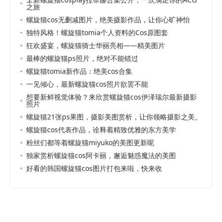
之旅
螺旋猫cos无删减图片，绝美摄影作品，让你心旷神怡
独特风格！螺旋猫tomia个人资料的Cos原图套
狂欢盛宴，螺旋猫骑士华丽亮相——精美图片
最棒的螺旋猫ps照片，绝对不能错过
螺旋猫tomia新作品：绝美cos合集
一见倾心，最新螺旋猫cos照片欲罢不能
想要新鲜视觉体验？来欣赏螺旋猫cos伊泽瑞尔最新摄影
照片
螺旋猫21张ps果图，摄影美图赏析，让你领略摄影之美。
螺旋猫cos代表作品，诠释着精致优雅的东方美学
粉丝们都等着螺旋猫miyuko的美图更新呢
独家赏析螺旋猫cos阿卡丽，邂逅魅惑魔法的美图
好看的韩国螺旋猫cos图片打包来啦，快来收