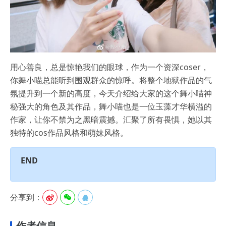
用心善良，总是惊艳我们的眼球，作为一个资深coser，
你舞小喵总能听到围观群众的惊呼。将整个地狱作品的气
氛提升到一个新的高度，今天介绍给大家的这个舞小喵神
秘强大的角色及其作品，舞小喵也是一位玉藻才华横溢的
作家，让你不禁为之黑暗震撼。汇聚了所有畏惧，她以其
独特的cos作品风格和萌妹风格。
END
分享到：



作者信息