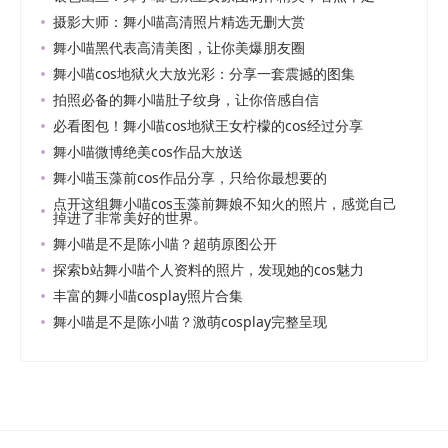
摄影大师：舞小喵高清照片精选无删大赏
舞小喵黑代表高清美图，让你美爆朋友圈
舞小喵cos地狱火大放光彩：分享一套震撼的图集
拍照必备的舞小喵肚子纹身，让你倍感自信
必看图包！舞小喵cos地狱王女柠檬的cos经过分享
舞小喵微博绝美cos作品大放送
舞小喵玉藻前cos作品分享，只给你最想要的
点开这组舞小喵cos玉藻前舞娘不知火的照片，感觉自己
掉进了非常美好的世界。
舞小喵是不是陈小喵？超萌原图公开
探索b站舞小喵个人资料的照片，发现她的cos魅力
丰富的舞小喵cosplay照片合集
舞小喵是不是陈小喵？激萌cosplay完整呈现