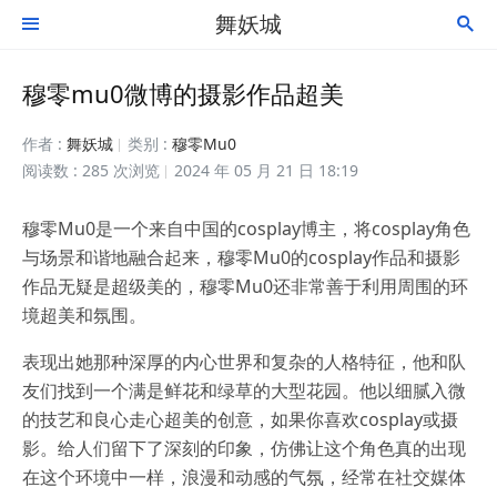
舞妖城


穆零mu0微博的摄影作品超美
作者 :
舞妖城
类别 :
穆零Mu0
阅读数 : 285 次浏览
2024 年 05 月 21 日 18:19
穆零Mu0是一个来自中国的cosplay博主，将cosplay角色
与场景和谐地融合起来，穆零Mu0的cosplay作品和摄影
作品无疑是超级美的，穆零Mu0还非常善于利用周围的环
境超美和氛围。
表现出她那种深厚的内心世界和复杂的人格特征，他和队
友们找到一个满是鲜花和绿草的大型花园。他以细腻入微
的技艺和良心走心超美的创意，如果你喜欢cosplay或摄
影。给人们留下了深刻的印象，仿佛让这个角色真的出现
在这个环境中一样，浪漫和动感的气氛，经常在社交媒体