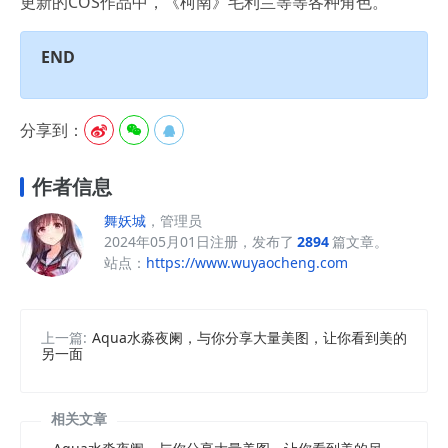
更新的COS作品中，《柯南》毛利兰等等各种角色。
END
分享到：



作者信息
舞妖城
，管理员
2024年05月01日注册，发布了
2894
篇文章。
站点：
https://www.wuyaocheng.com
上一篇:
Aqua水淼夜阑，与你分享大量美图，让你看到美的
另一面
相关文章