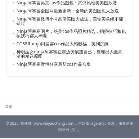
Ninja阿寨寨吴京cos作品图包：武侠风唯美美图欣赏
Ninja阿寨寨全图网最新更新：全新的美图图包大放送
Ninja阿寨寨微博小号高清美图大放送，美轮美奂绝不能
错过
Ninja阿寨寨图片，绝美cos作品照片精选，拍摄技巧和化
妆技巧都太棒啦
COSERninja阿寨寨cos作品大饱眼福，美到沉醉
神明巫女ninja阿寨寨在溪边旁展露自己，整理出大量高
清的精选原图
Ninja阿寨寨微博分享最新cos作品合集
首页
© 2026
舞妖城
(www.wuyaocheng.com)，主题由
iaganrqic
开发，服务器由
阿里云
提供。