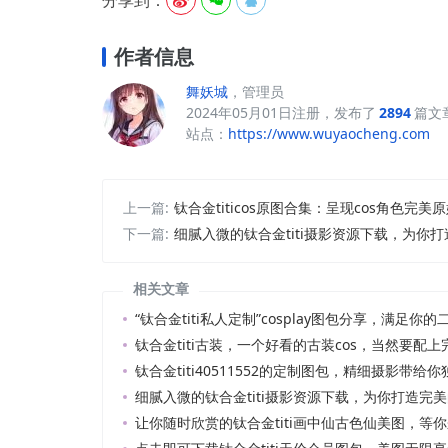
分享到：

作者信息
舞妖城
，管理员
2024年05月01日注册，发布了
2894
篇文
站点：
https://www.wuyaocheng.com
上一篇:
钛合金titicos原图合集：呈现cos角色完美
下一篇:
细腻入微的钛合金titi摄影资源下载，为你打
相关文章
“钛合金titi私人定制”cosplay图包分享，满足你
钛合金titi古装，一个好看的古装cos，当然要配
钛合金titi40511552的定制图包，精细摄影带
细腻入微的钛合金titi摄影资源下载，为你打造完美
让你随时欣赏的钛合金titi画中仙古色仙美图，等