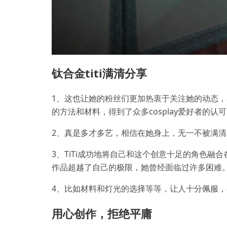
钛合金titi满清分享
1、这也让她的粉丝们更加热衷于关注她的动态，在她
的方法和材料，得到了众多cosplay爱好者的认
2、真是多才多艺，相信在她身上，无一不被满
3、TiTi成功地将自己和这个创意十足的角色融合在
作品超越了自己的极限，她曾经面临过许多困难
4、比如材料和灯光的选择等等，让人十分佩服
用心创作，拒绝平庸