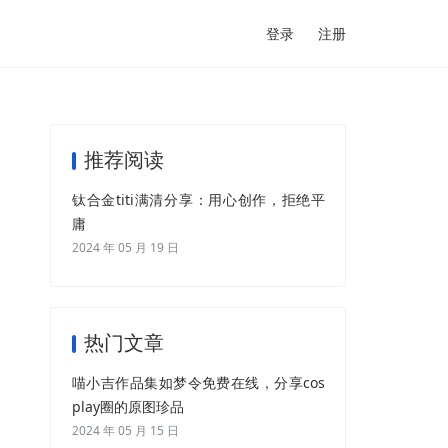
登录
注册
推荐阅读
钛合金titi满清分享：用心创作，拒绝平
庸
2024 年 05 月 19 日
热门文章
喵小吉作品集如梦令免费在线，分享cos
play圈的原图珍品
2024 年 05 月 15 日