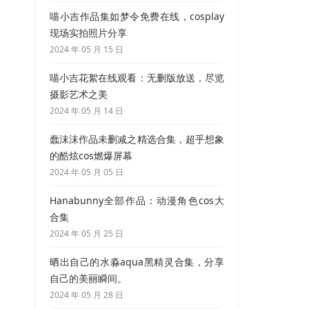
喵小吉作品集如梦令免费在线，cosplay
现场实拍照片分享
2024 年 05 月 15 日
喵小吉花絮在线观看：无删版放送，尽览
摄影艺术之美
2024 年 05 月 14 日
蠢沫沫作品未删减之精选合集，超乎想象
的酷炫cos燃爆屏幕
2024 年 05 月 05 日
Hanabunny全部作品：动漫角色cos大
合集
2024 年 05 月 25 日
晒出自己的水淼aqua黑精灵合集，分享
自己的美丽瞬间。
2024 年 05 月 28 日