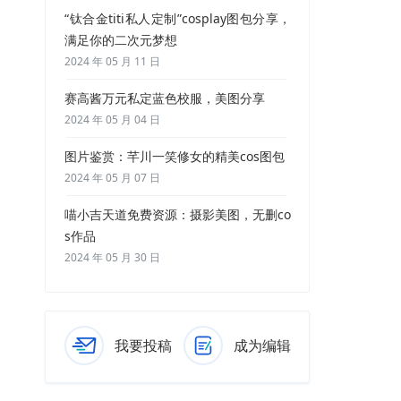
“钛合金titi私人定制”cosplay图包分享，
满足你的二次元梦想
2024 年 05 月 11 日
赛高酱万元私定蓝色校服，美图分享
2024 年 05 月 04 日
图片鉴赏：芊川一笑修女的精美cos图包
2024 年 05 月 07 日
喵小吉天道免费资源：摄影美图，无删co
s作品
2024 年 05 月 30 日
我要投稿
成为编辑