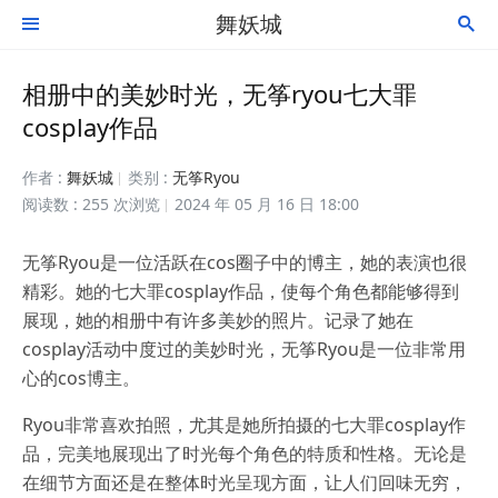
舞妖城


相册中的美妙时光，无筝ryou七大罪
cosplay作品
作者 :
舞妖城
类别 :
无筝Ryou
阅读数 : 255 次浏览
2024 年 05 月 16 日 18:00
无筝Ryou是一位活跃在cos圈子中的博主，她的表演也很
精彩。她的七大罪cosplay作品，使每个角色都能够得到
展现，她的相册中有许多美妙的照片。记录了她在
cosplay活动中度过的美妙时光，无筝Ryou是一位非常用
心的cos博主。
Ryou非常喜欢拍照，尤其是她所拍摄的七大罪cosplay作
品，完美地展现出了时光每个角色的特质和性格。无论是
在细节方面还是在整体时光呈现方面，让人们回味无穷，