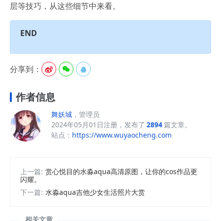
层等技巧，从这些细节中来看。
END
分享到：



作者信息
舞妖城
，管理员
2024年05月01日注册，发布了
2894
篇文章。
站点：
https://www.wuyaocheng.com
上一篇:
赏心悦目的水淼aqua高清原图，让你的cos作品更
闪耀。
下一篇:
水淼aqua吉他少女生活照片大赏
相关文章