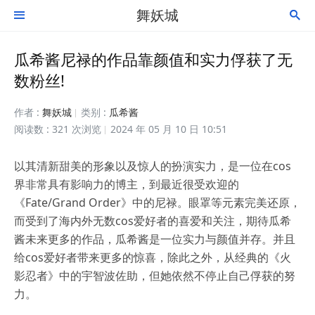
舞妖城


瓜希酱尼禄的作品靠颜值和实力俘获了无
数粉丝!
作者 :
舞妖城
类别 :
瓜希酱
阅读数 : 321 次浏览
2024 年 05 月 10 日 10:51
以其清新甜美的形象以及惊人的扮演实力，是一位在cos
界非常具有影响力的博主，到最近很受欢迎的
《Fate/Grand Order》中的尼禄。眼罩等元素完美还原，
而受到了海内外无数cos爱好者的喜爱和关注，期待瓜希
酱未来更多的作品，瓜希酱是一位实力与颜值并存。并且
给cos爱好者带来更多的惊喜，除此之外，从经典的《火
影忍者》中的宇智波佐助，但她依然不停止自己俘获的努
力。