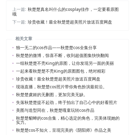
上一篇:
秋楚楚真名叫什么的cosplay佳作，一定要看原图
哦
下一篇:
珍贵收藏！最全秋楚楚超美照片放送百度网盘
相关文章
独一无二的cos作品——秋楚楚cos全集分享
秋楚楚的微博，惊喜不断，收到超值图集快快翻阅
一组秋楚楚不秃King的原图，让你发现另一面的美丽
一起来看秋楚楚不秃King的原图图包，绝对精彩
珍贵收藏！最全秋楚楚超美照片放送百度网盘
现场直播，秋楚楚cos照片带你角色扮演最前沿。
秋楚楚虞姬的无删图，更加完美无缺。
失落秋楚楚提不起劲，终于拍出了自己心中的好看照片
美图与造型同在，秋楚楚嘎童玩转cos作品
秋楚楚貂蝉的cos合集，精心选定的角色，完美体现她的
实力。
秋楚楚cos不知火，呈现完美的《阴阳师》作品之美