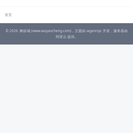
首页
© 2026
舞妖城
(www.wuyaocheng.com)，主题由
iaganrqic
开发，服务器由
阿里云
提供。