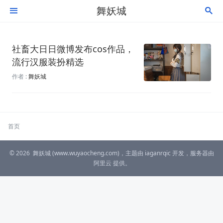
舞妖城


社畜大日日微博发布cos作品，
流行汉服装扮精选
作者 :
舞妖城
首页
© 2026
舞妖城
(www.wuyaocheng.com)，主题由
iaganrqic
开发，服务器由
阿里云
提供。