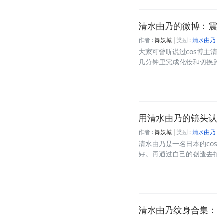
清水由乃的微博：震
作者 :
舞妖城
类别 :
清水由乃
大家可曾听说过cos博主
几分钟里完成化妆和切换跑位
用清水由乃的镜头认
作者 :
舞妖城
类别 :
清水由乃
清水由乃是一名日本的co
好。再通过自己的创造去拍摄
清水由乃纹身合集：