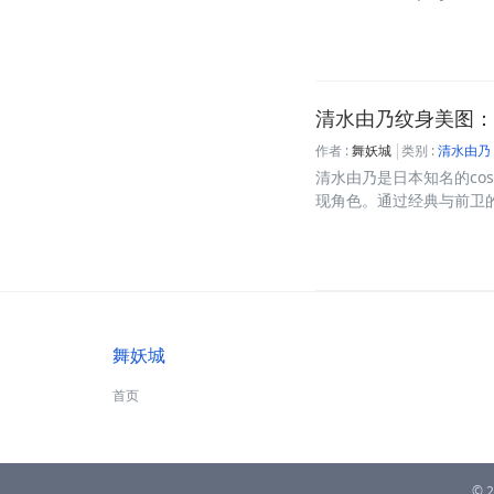
清水由乃纹身美图：
作者 :
舞妖城
类别 :
清水由乃
清水由乃是日本知名的co
现角色。通过经典与前卫的碰
舞妖城
首页
© 