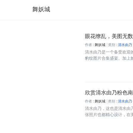
舞妖城
眼花缭乱，美图无数
作者 :
舞妖城
类别 :
清水由乃
清水由乃是一个备受欢迎
豹纹图片合集盛宴。加上她甜
欣赏清水由乃粉色南
作者 :
舞妖城
类别 :
清水由乃
清水由乃，这也是清水由乃
张照片也都精心设计，在美的