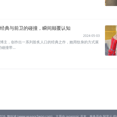
经典与前卫的碰撞，瞬间颠覆认知
2024-05-03
s博主，创作出一系列脍炙人口的经典之作，她用纹身的方式展
撞带...
2026
舞妖城
(www.wuyaocheng.com)，主题由
iaganrqic
开发，服务器由
阿里云
提