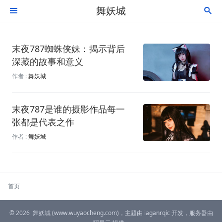
舞妖城


末夜787蜘蛛侠妹：揭示背后
深藏的故事和意义
作者 :
舞妖城
末夜787是谁的摄影作品每一
张都是代表之作
作者 :
舞妖城
首页
© 2026
舞妖城
(www.wuyaocheng.com)，主题由
iaganrqic
开发，服务器由