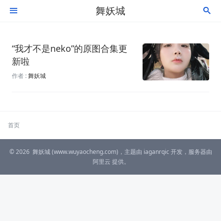
舞妖城


“我才不是neko”的原图合集更
新啦
作者 :
舞妖城
首页
© 2026
舞妖城
(www.wuyaocheng.com)，主题由
iaganrqic
开发，服务器由
阿里云
提供。