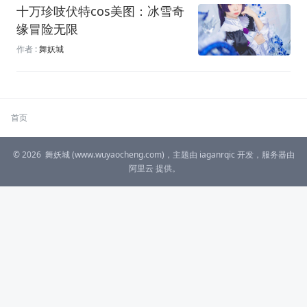
十万珍吱伏特cos美图：冰雪奇
缘冒险无限
作者 :
舞妖城
首页
© 2026
舞妖城
(www.wuyaocheng.com)，主题由
iaganrqic
开发，服务器由
阿里云
提供。