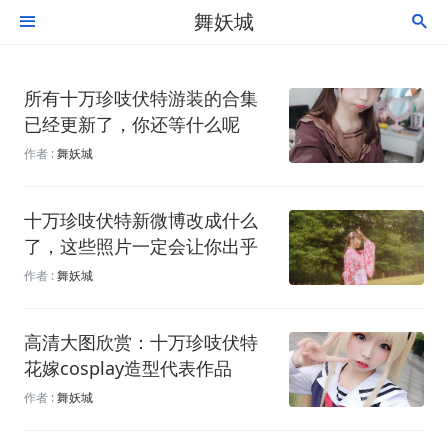
舞妖城


所有十万珍吱伏特游装的合集
已经更新了，你还等什么呢
作者 :
舞妖城
十万珍吱伏特新微博改成什么
了，这些照片一定会让你出乎
意料
作者 :
舞妖城
高清大图欣赏：十万珍吱伏特
花嫁cosplay造型代表作品
作者 :
舞妖城