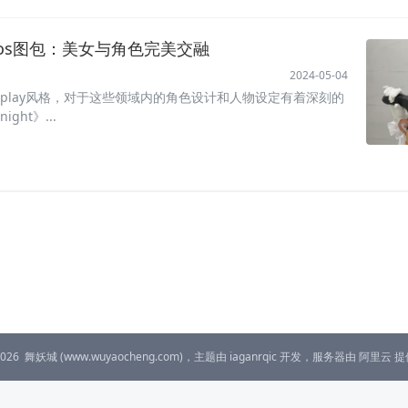
斯cos图包：美女与角色完美交融
2024-05-04
splay风格，对于这些领域内的角色设计和人物设定有着深刻的
ight》...
2026
舞妖城
(www.wuyaocheng.com)，主题由
iaganrqic
开发，服务器由
阿里云
提